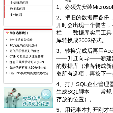
作者：
主机租用问题
1、必须先安装Microsoft O
数据库问题
支付问题
2、把旧的数据库备份，备
开时会出现一个警告，
栏——数据库实用工具—
为何选择我们
库转换成2003格式。
7年优质服务经验
10万用户的共同选择
3、转换完成后再用Acc
更低的价格更好的服务
CNNIC四星级认证服务商
——升迁向导——新建
拥有正规经营许可证(ICP)
的数据库（准备转成新
先进的解析技术10分钟生效
取所有选项，再按下一
6组DNS负载均衡更快更稳定
4、打开SQL企业管理器
生成SQL脚本——常
存放的位置）。
5、用记事本打开刚才