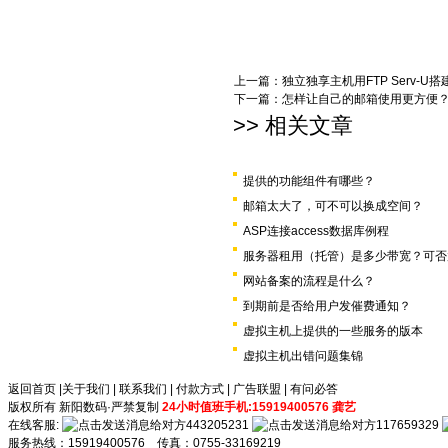
上一篇：
独立独享主机用FTP Serv-U搭
下一篇：
怎样让自己的邮箱使用更方便
>> 相关文章
提供的功能组件有哪些？
邮箱太大了，可不可以换成空间？
ASP连接access数据库例程
服务器租用（托管）是多少带宽？可否
网站备案的流程是什么？
到期前是否给用户发催费通知？
虚拟主机上提供的一些服务的版本
虚拟主机出错问题集锦
返回首页
|
关于我们
|
联系我们
|
付款方式
|
广告联盟
|
有问必答
版权所有 新阳数码·严禁复制
24小时值班手机:15919400576 龚艺
在线客服:
443205231
117659329
服务热线：15919400576 传真：0755-33169219