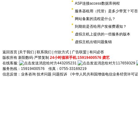
ASP连接access数据库例程
服务器租用（托管）是多少带宽？可否
网站备案的流程是什么？
到期前是否给用户发催费通知？
虚拟主机上提供的一些服务的版本
虚拟主机出错问题集锦
返回首页
|
关于我们
|
联系我们
|
付款方式
|
广告联盟
|
有问必答
版权所有 新阳数码·严禁复制
24小时值班手机:15919400576 龚艺
在线客服:
443205231
117659329
服务热线：15919400576 传真：0755-33169219
信息反馈：
业务咨询
技术问题
问题投诉
《中华人民共和国增值电信业务经营许可