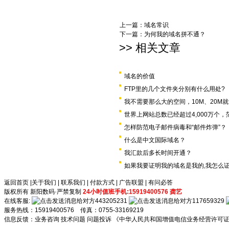
上一篇：
域名常识
下一篇：
为何我的域名拼不通？
>> 相关文章
域名的价值
FTP里的几个文件夹分别有什么用处?
我不需要那么大的空间，10M、20M
世界上网站总数已经超过4,000万个，
怎样防范电子邮件病毒和“邮件炸弹”？
什么是中文国际域名？
我汇款后多长时间开通？
如果我要证明我的域名是我的,我怎么证
返回首页
|
关于我们
|
联系我们
|
付款方式
|
广告联盟
|
有问必答
版权所有 新阳数码·严禁复制
24小时值班手机:15919400576 龚艺
在线客服:
443205231
117659329
服务热线：15919400576 传真：0755-33169219
信息反馈：
业务咨询
技术问题
问题投诉
《中华人民共和国增值电信业务经营许可