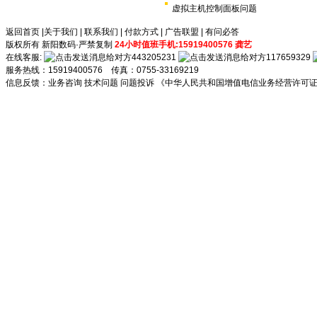
虚拟主机控制面板问题
返回首页
|
关于我们
|
联系我们
|
付款方式
|
广告联盟
|
有问必答
版权所有 新阳数码·严禁复制
24小时值班手机:15919400576 龚艺
在线客服:
443205231
117659329
服务热线：15919400576 传真：0755-33169219
信息反馈：
业务咨询
技术问题
问题投诉
《中华人民共和国增值电信业务经营许可