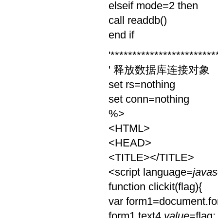
elseif mode=2 then
call readdb()
end if
'************************
' 释放数据库连接对象
set rs=nothing
set conn=nothing
%>
<HTML>
<HEAD>
<TITLE></TITLE>
<script language=
javas
function clickit(flag){
var form1=document.f
form1.text4.
value
=flag;