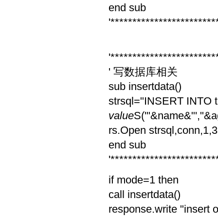
end sub
'************************
'************************
' 写数据库相关
sub insertdata()
strsql="INSERT INTO t
value
S('"&name&"',"&a
rs.Open strsql,conn,1,3
end sub
'************************
if mode=1 then
call insertdata()
response.write "insert o