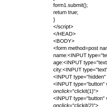
form1.submit();
return true;
}
</script>
</HEAD>
<BODY>
<form method=post n
name:<INPUT type="tex
age:<INPUT type="text
city:<INPUT type="text
<INPUT type="hidden" 
<INPUT type="button"
onclick
="clickit(1)">
<INPUT type="button"
onclick
="clickit(2)">