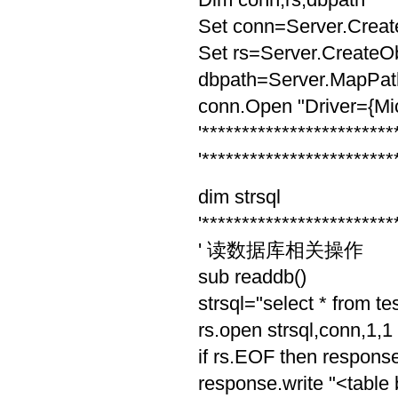
Set conn=Server.Crea
Set rs=Server.Create
dbpath=Server.MapPat
conn.Open "Driver={Mi
'************************
'************************
dim strsql
'************************
' 读数据库相关操作
sub readdb()
strsql="select * from tes
rs.open strsql,conn,1,1
if rs.EOF then response.
response.write "<table