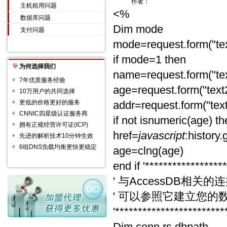
作者：
主机租用问题
<%
数据库问题
Dim mode
支付问题
mode=request.form("tex
if mode=1 then
为何选择我们
name=request.form("tex
7年优质服务经验
age=request.form("text
10万用户的共同选择
更低的价格更好的服务
addr=request.form("text
CNNIC四星级认证服务商
if not isnumeric(age) 
拥有正规经营许可证(ICP)
href=
javascript
:history
先进的解析技术10分钟生效
6组DNS负载均衡更快更稳定
age=clng(age)
end if '*****************
' 与AccessDB相关的
' 可以参照它建立您的
'************************
Dim conn,rs,dbpath