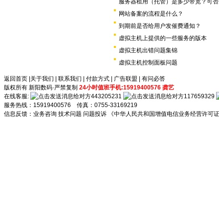
服务器租用（托管）是多少带宽？可否
网站备案的流程是什么？
到期前是否给用户发催费通知？
虚拟主机上提供的一些服务的版本
虚拟主机出错问题集锦
虚拟主机控制面板问题
返回首页
|
关于我们
|
联系我们
|
付款方式
|
广告联盟
|
有问必答
版权所有 新阳数码·严禁复制
24小时值班手机:15919400576 龚艺
在线客服:
443205231
117659329
服务热线：15919400576 传真：0755-33169219
信息反馈：
业务咨询
技术问题
问题投诉
《中华人民共和国增值电信业务经营许可