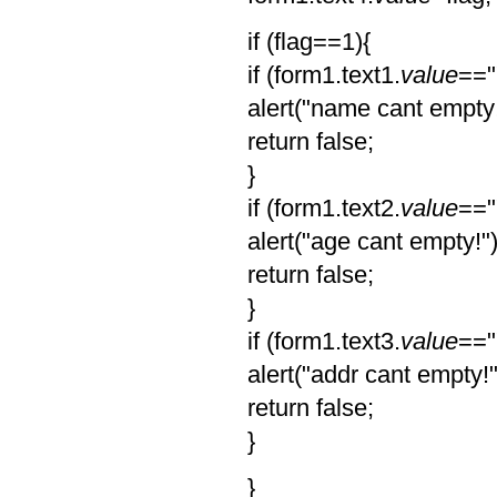
if (flag==1){
if (form1.text1.
value
=="
alert("name cant empty!
return false;
}
if (form1.text2.
value
=="
alert("age cant empty!")
return false;
}
if (form1.text3.
value
=="
alert("addr cant empty!"
return false;
}
}