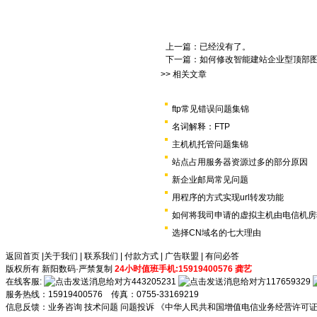
上一篇：已经没有了。
下一篇：
如何修改智能建站企业型顶部图片
>> 相关文章
ftp常见错误问题集锦
名词解释：FTP
主机机托管问题集锦
站点占用服务器资源过多的部分原因
新企业邮局常见问题
用程序的方式实现url转发功能
如何将我司申请的虚拟主机由电信机房
选择CN域名的七大理由
返回首页
|
关于我们
|
联系我们
|
付款方式
|
广告联盟
|
有问必答
版权所有 新阳数码·严禁复制
24小时值班手机:15919400576 龚艺
在线客服:
443205231
117659329
服务热线：15919400576 传真：0755-33169219
信息反馈：
业务咨询
技术问题
问题投诉
《中华人民共和国增值电信业务经营许可