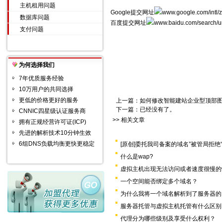
主机租用问题
Google提交网址
www.google.com/intl/
数据库问题
百度提交网址
www.baidu.com/search/ur
支付问题
为何选择我们
7年优质服务经验
10万用户的共同选择
更低的价格更好的服务
上一篇：
如何修改智能建站企业型顶部图片
下一篇：已经没有了。
CNNIC四星级认证服务商
>> 相关文章
拥有正规经营许可证(ICP)
先进的解析技术10分钟生效
6组DNS负载均衡更快更稳定
[原创]委托我司备案的域名”被管局拒绝
什么是wap?
虚拟主机出现无法访问或者速度很慢的
一个空间能否绑定多个域名？
为什么我将一个域名解析到了服务器的
服务器托管与虚拟主机托管有什么区别
代理分为哪些级别及享受什么权利？