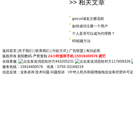
>> 相关文章
gov.cn域名注册流程
如何成功注册一个用户
个人是否可以成为代理商？
IIS组建方法
返回首页
|
关于我们
|
联系我们
|
付款方式
|
广告联盟
|
有问必答
版权所有 新阳数码·严禁复制
24小时值班手机:15919400576 龚艺
在线客服:
443205231
117659329
服务热线：15919400576 传真：0755-33169219
信息反馈：
业务咨询
技术问题
问题投诉
《中华人民共和国增值电信业务经营许可