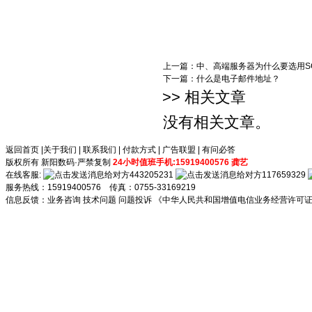
上一篇：
中、高端服务器为什么要选用SC
下一篇：
什么是电子邮件地址？
>> 相关文章
没有相关文章。
返回首页
|
关于我们
|
联系我们
|
付款方式
|
广告联盟
|
有问必答
版权所有 新阳数码·严禁复制
24小时值班手机:15919400576 龚艺
在线客服:
443205231
117659329
服务热线：15919400576 传真：0755-33169219
信息反馈：
业务咨询
技术问题
问题投诉
《中华人民共和国增值电信业务经营许可