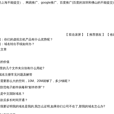
的上海不能提交）、网易推广、google推广、百度推广(百度的深圳和佛山的不能提交
【 双击滚屏 】 【
推荐朋友
】 【
收
篇：
你们的虚拟主机产品有什么优势呢？
篇：
域名转出手续如何办？
关文章
名的价值
P里的几个文件夹分别有什么用处?
N域名注册常见问题及解答
需要那么大的空间，10M、20M就够了，多少钱呢？
防范电子邮件病毒和“邮件炸弹”？
么是中文国际域名？
汇款后多长时间开通？
我要证明我的域名是我的,我怎么证明,如果你们公司不在了,那我的域名怎么办?