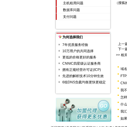
（搜狐
主机租用问题
数据库问题
支付问题
为何选择我们
上一
7年优质服务经验
下一
10万用户的共同选择
>> 相
更低的价格更好的服务
CNNIC四星级认证服务商
域
拥有正规经营许可证(ICP)
先进的解析技术10分钟生效
FT
6组DNS负载均衡更快更稳定
C
我不
怎样
什
我
如果