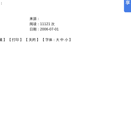
)；
来源：
阅读：
11121
次
日期：
2006-07-01
藏
】 【
打印
】 【
关闭
】 【 字体：
大
中
小
】