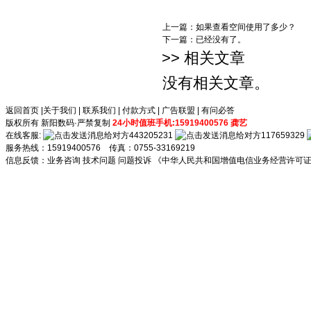
上一篇：
如果查看空间使用了多少？
下一篇：已经没有了。
>> 相关文章
没有相关文章。
返回首页
|
关于我们
|
联系我们
|
付款方式
|
广告联盟
|
有问必答
版权所有 新阳数码·严禁复制
24小时值班手机:15919400576 龚艺
在线客服:
443205231
117659329
服务热线：15919400576 传真：0755-33169219
信息反馈：
业务咨询
技术问题
问题投诉
《中华人民共和国增值电信业务经营许可