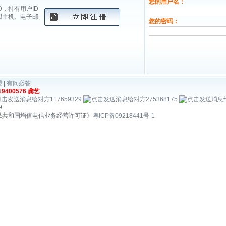
您的用户名：
，持有用户ID
拟主机、电子邮
您的密码：
盟
|
有问必答
9400576 龚艺
117659329
275368175
9
民共和国增值电信业务经营许可证》
粤ICP备09218441号-1