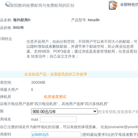
全部特色
新阳数码收费邮局与免费邮局的区别
品名称:
海外邮局H
产品型号:
hmailh
品价格:
900/年
邮局特点
任意开设用户，自由分割空间，不同用户可以有不同大小的邮箱；可
以随时增加或者删除邮箱，并调节单个邮箱空间，防止商业信息泄
露。支持WEB、POP3收发；通过浏览器直接管理邮局；任意设置别
名 转发信件；自己设立文件夹；
企业短信产品－全面提高您的工作效率
局空间
3000MB
局最大用户
6
择机房
机房速度测试
议南方电信用户选择“四川电信机房”，其他用户选择“四川多线机房”
限
您没有登陆,按直接客户
局域名
mail.
自己注册的域名作为邮件地址的后缀，可以有效的体现形象。 比如youname@yourdoma
局密码
(密码最短要求5位的字母或者数字)