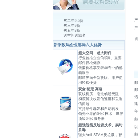
产
买二年9.5折
买三年9折
产
买五年8折
送空间送域名
新阳数码企业邮局六大优势
超大空间 超大附件
行业首推企业G邮局、重要
邮件轻松储存
低廉价格享受奢华专业的邮
箱服务
邮箱界面全新改版、用户使
用轻松便捷
邮
安全 稳定 高速
邮
双线机房 南北畅通无阻
选
彻底解决收发信速度和丢退
信问题
建
支持邮件群发和自动转发
年
领先业界的64位技术 世界
顶级64位服务器
邮
超强智能反垃圾技术、实时
以
杀毒
邮
强大Anti-SPAM反垃圾，智