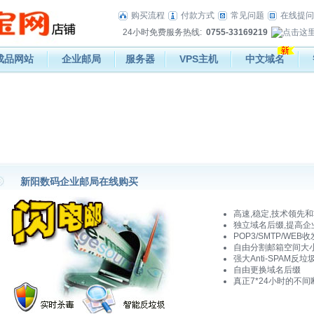
购买流程
付款方式
常见问题
在线提问
24小时免费服务热线:
0755-33169219
成品网站
企业邮局
服务器
VPS主机
中文域名
新阳数码企业邮局在线购买
高速,稳定,技术领先
独立域名后缀,提高企
POP3/SMTP/WE
自由分割邮箱空间大
强大Anti-SPAM
自由更换域名后缀
真正7*24小时的不