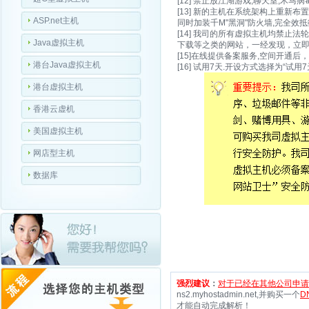
[12] 禁止放江湖游戏,聊天室,木
[13] 新的主机在系统架构上重
ASP.net主机
同时加装千M"黑洞"防火墙,完全效抵
[14] 我司的所有虚拟主机均禁止
Java虚拟主机
下载等之类的网站，一经发现，立
[15]在线提供备案服务,空间开通
港台Java虚拟主机
[16] 试用7天.开设方式选择为“试用
港台虚拟主机
香港云虚机
美国虚拟主机
网店型主机
数据库
强烈建议
：
对于已经在其他公司申请
ns2.myhostadmin.net,并购买一个
D
才能自动完成解析！