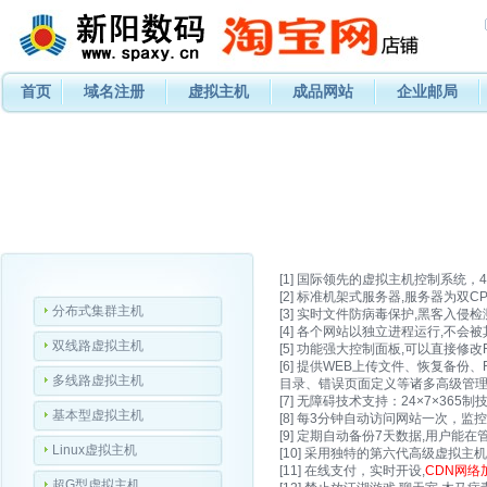
首页
域名注册
虚拟主机
成品网站
企业邮局
[1] 国际领先的虚拟主机控制系统，
[2] 标准机架式服务器,服务器为双CPU:xeo
分布式集群主机
[3] 实时文件防病毒保护,黑客入侵检
[4] 各个网站以独立进程运行,不会
双线路虚拟主机
[5] 功能强大控制面板,可以直接修
[6] 提供WEB上传文件、恢复备
多线路虚拟主机
目录、错误页面定义等诸多高级管理
[7] 无障碍技术支持：24×7×3
基本型虚拟主机
[8] 每3分钟自动访问网站一次，监
[9] 定期自动备份7天数据,用户能
Linux虚拟主机
[10] 采用独特的第六代高级虚拟
[11] 在线支付，实时开设,
CDN网络
超G型虚拟主机