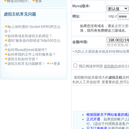
赠送访问统计。
更多
Mysql版本:
虚拟主机常见问题
网址:
http://
如果您没有域名，请从
这里注册
ftp上传时遇到 Socket ERROR怎么
填，我司将免费赠送三级域名。
办？
如何将域名和虚拟主机绑定？
遇到“服务器内部错误”/http500怎么
金额/年限:
您没有登陆,
办？
如何用asp的jmail发邮件?
>为防止主观因素未能及时给网站续
如何将我的文件上传到服务器？
虚拟主机如何升级？
虚拟主机常见问题解答！
>>更多
我已阅读并同意
新阳数码
虚拟主
新阳数码提供最强大的
虚拟主机
实时
长的人工开设处理. 更重要的是,您可
根据国家关于网站备案的规
正式开通
如果您的帐户上面
行。(适合于代理商及老客
只下订单申请
如果您的帐户