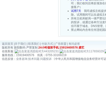
司；我们收到后将款项加在
接客户）
试用7天
我司虚拟主机提供7
除。试用期间可以在虚拟主
所有主机和邮局一律严禁垃
的投诉，或通过各种方法发
但不限于域名、DNS管理
禁止网站内含有任何违犯国
返回首页
|
关于我们
|
联系我们
|
付款方式
|
广告联盟
|
有问必答
版权所有 新阳数码·严禁复制
24小时值班手机:15919400576 龚艺
在线客服:
443205231
117659329
服务热线：15919400576 传真：0755-33169219
信息反馈：
业务咨询
技术问题
问题投诉
《中华人民共和国增值电信业务经营许可