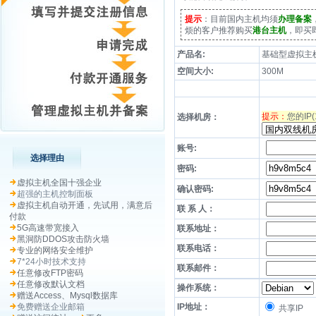
提示
：目前国内主机均须
办理备案
烦的客户推荐购买
港台主机
，即买
产品名:
基础型虚拟主
空间大小:
300M
提示：
您的IP
选择机房：
账号:
选择理由
密码:
虚拟主机全国十强企业
确认密码:
超强的主机控制面板
虚拟主机自动开通，先试用，满意后
联 系 人：
付款
5G高速带宽接入
联系地址：
黑洞防DDOS攻击防火墙
联系电话：
专业的网络安全维护
7*24小时技术支持
联系邮件：
任意修改FTP密码
任意修改默认文档
操作系统：
赠送Access、Mysql数据库
免费赠送企业邮箱
IP地址：
共享IP