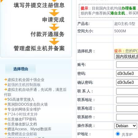
提示
：目前国内主机均须
办理备案
烦的客户推荐购买
港台主机
，即买
产品名:
超G主机-5型
空间大小:
5000M
提示：
您的IP
选择机房：
账号:
选择理由
密码:
虚拟主机全国十强企业
确认密码:
超强的主机控制面板
虚拟主机自动开通，先试用，满意后
联 系 人：
付款
5G高速带宽接入
联系地址：
黑洞防DDOS攻击防火墙
联系电话：
专业的网络安全维护
7*24小时技术支持
联系邮件：
任意修改FTP密码
任意修改默认文档
操作系统：
赠送Access、Mysql数据库
免费赠送企业邮箱
IP地址：
共享IP