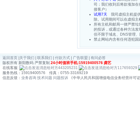
司；我们收到后将款项加在
接客户）
试用7天
我司虚拟主机提供7
除。试用期间可以在虚拟主
所有主机和邮局一律严禁垃
的投诉，或通过各种方法发
但不限于域名、DNS管理
禁止网站内含有任何违犯国
返回首页
|
关于我们
|
联系我们
|
付款方式
|
广告联盟
|
有问必答
版权所有 新阳数码·严禁复制
24小时值班手机:15919400576 龚艺
在线客服:
443205231
117659329
服务热线：15919400576 传真：0755-33169219
信息反馈：
业务咨询
技术问题
问题投诉
《中华人民共和国增值电信业务经营许可