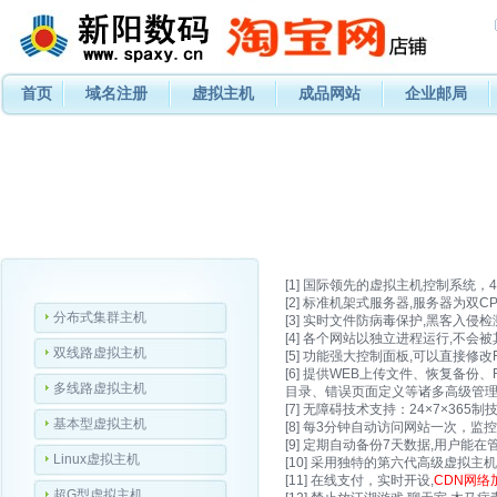
首页
域名注册
虚拟主机
成品网站
企业邮局
[1] 国际领先的虚拟主机控制系统，
[2] 标准机架式服务器,服务器为双CPU:xeo
分布式集群主机
[3] 实时文件防病毒保护,黑客入侵检
[4] 各个网站以独立进程运行,不会
双线路虚拟主机
[5] 功能强大控制面板,可以直接修
[6] 提供WEB上传文件、恢复备
多线路虚拟主机
目录、错误页面定义等诸多高级管理
[7] 无障碍技术支持：24×7×3
基本型虚拟主机
[8] 每3分钟自动访问网站一次，监
[9] 定期自动备份7天数据,用户能
Linux虚拟主机
[10] 采用独特的第六代高级虚拟
[11] 在线支付，实时开设,
CDN网络
超G型虚拟主机