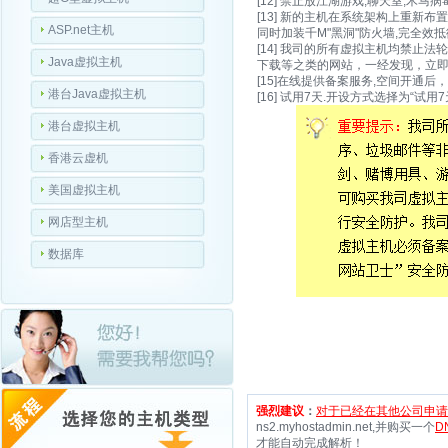
[12] 禁止放江湖游戏,聊天室,木
[13] 新的主机在系统架构上重
ASP.net主机
同时加装千M"黑洞"防火墙,完全效抵
[14] 我司的所有虚拟主机均禁止
Java虚拟主机
下载等之类的网站，一经发现，立
[15]在线提供备案服务,空间开通
港台Java虚拟主机
[16] 试用7天.开设方式选择为“试用
港台虚拟主机
香港云虚机
美国虚拟主机
网店型主机
数据库
强烈建议
：
对于已经在其他公司申请
ns2.myhostadmin.net,并购买一个
D
才能自动完成解析！