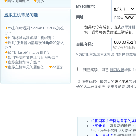
赠送访问统计。
更多
Mysql版本:
虚拟主机常见问题
网址:
http://
如果您没有域名，请从
这里注册
ftp上传时遇到 Socket ERROR怎么
填，我司将免费赠送三级域名。
办？
如何将域名和虚拟主机绑定？
遇到“服务器内部错误”/http500怎么
金额/年限:
您没有登陆,
办？
如何用asp的jmail发邮件?
>为防止主观因素未能及时给网站续
如何将我的文件上传到服务器？
虚拟主机如何升级？
虚拟主机常见问题解答！
>>更多
我已阅读并同意
新阳数码
虚拟主
新阳数码提供最强大的
虚拟主机
实时
长的人工开设处理. 更重要的是,您可
根据国家关于网站备案的规
正式开通
如果您的帐户上面
行。(适合于代理商及老客
只下订单申请
如果您的帐户